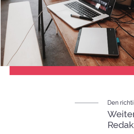
Den richt
Weite
Redak