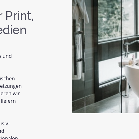
 Print,
edien
s und
tischen
setzungen
ieren wir
liefern
usiv-
nd
tionalen